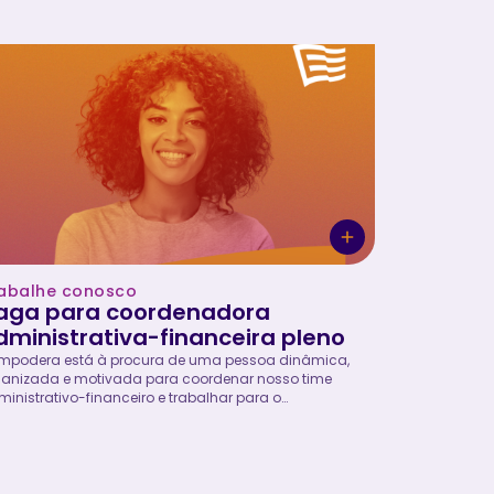
poderamento e garantia de direitos de meninas e
heres. A assistente de projetos será responsável por
oiar a implementação dos projetos e ações da
podera, visando garantir sua qualidade e inovação
 um ambiente colaborativo. Quem somos A Empodera
ransformação Social pelo Esporte é uma organização
 fins lucrativos, com sede no Rio de Janeiro e atuação
cional. Fundada em 2017, desenvolve programas e
jetos esportivos, com viés educacional, para meninas
lescentes e mulheres periféricas, e capacita...
abalhe conosco
aga para coordenadora
dministrativa-financeira pleno
Empodera está à procura de uma pessoa dinâmica,
ganizada e motivada para coordenar nosso time
inistrativo-financeiro e trabalhar para o
poderamento e garantia de direitos de meninas e
heres. A coordenadora administrativa-financeira
no é a responsável, juntamente com a gestão
cutiva, por analisar, gerenciar e implementar sistemas
rocessos administrativos e financeiros eficientes e