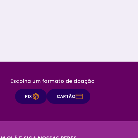
nsparentes na organização. Ela é responsável pela
ordenação e acompanhamento da equipe da área,
a elaboração de orçamentos e relatórios de prestação
contas, controle de fluxo de caixa e conciliação
cária. Além disso, desenvolverá processos integrados,
 aumentam a eficiência e a eficácia da
anização,...
Escolha um formato de doação
PIX
CARTÃO