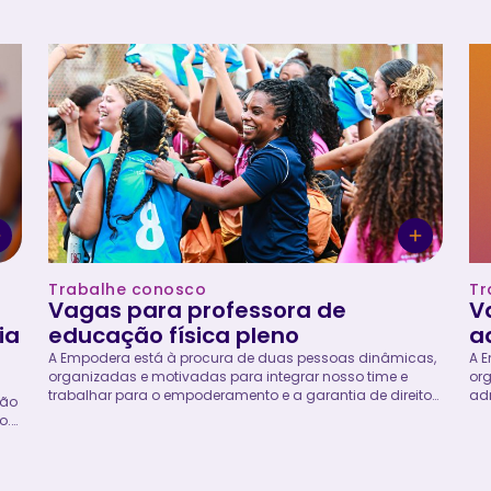
em
administrativas, financeiras, contábeis, prestação de
mul
contas e na organização da documentação (digital e
ap
física) da organização. Vaga exclusiva para mulheres,
Em
os,
cis e trans. A Empodera incentiva fortemente a
em
 a
candidatura de mulheres negras, indígenas, vivendo
–T
com HIV/AIDS, LBTI+ e com deficiência. Quem somos A
sem
Empodera –Transformação Social pelo Esporte é uma
na
organização sem fins lucrativos, com sede no Rio de
pro
Janeiro e atuação...
ado
Trabalhe conosco
Tr
Vagas para professora de
V
ia
educação física pleno
a
A Empodera está à procura de duas pessoas dinâmicas,
A 
organizadas e motivadas para integrar nosso time e
or
trabalhar para o empoderamento e a garantia de direitos
adm
ção
de meninas e mulheres. A professora de educação física
em
o.
será responsável pelo desenvolvimento direto das
mul
atividades dos programas e projetos da Empodera com
ple
aos
meninas adolescentes, mediando debates, jogos,
exe
s
atividades esportivas e processos educativos que visam
e p