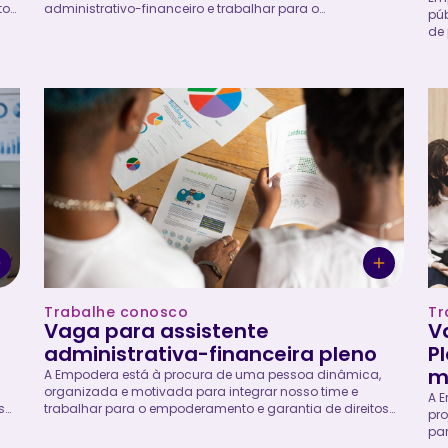
tos
administrativo-financeiro e trabalhar para o
púb
ca
empoderamento e garantia de direitos de meninas e
de
mulheres. A Coordenadora Administrativa-Financeira
rec
om
Pleno atuará, em conjunto com a Diretoria Executiva, na
com
definição e implementação da estratégia administrativo-
ado
am
financeira da organização, assegurando a
apo
 o
sustentabilidade institucional, a eficiência operacional, a
e d
ma
governança e a conformidade dos processos. Será
am
cos
responsável por liderar a equipe da área, coordenar o
tra
planejamento financeiro e orçamentário, supervisionar a
int
execução financeira dos projetos, acompanhar a
par
prestação de contas e fortalecer os controles internos e
par
processos administrativos. Também atuará na
promoção...
Trabalhe conosco
Tr
Vaga para assistente
V
administrativa-financeira pleno
P
m
A Empodera está à procura de uma pessoa dinâmica,
organizada e motivada para integrar nosso time e
A E
s
trabalhar para o empoderamento e garantia de direitos
pro
rá
de meninas e mulheres. A Assistente Administrativa-
par
s
Financeira Pleno será responsável por apoiar nas rotinas