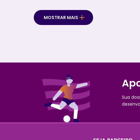
encontros contaram com a participação de especialis
e mulheres com trajetórias de referência em diferentes
áreas, que compartilharam experiências e
conhecimentos sobre temas como gênero e poder no
MOSTRAR MAIS
esporte, ética e integridade, planejamento estratégico,
comunicação, captação de patrocínio, desenvolvime
de carreira, bem-estar e estratégias para promoção d
igualdade de gênero. A formação...
Apo
Sua doa
desenvo