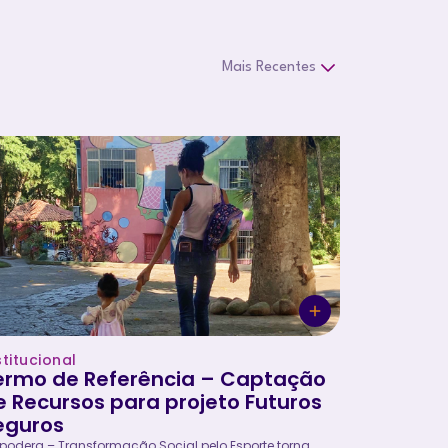
stitucional
ermo de Referência – Captação
e Recursos para projeto Futuros
eguros
odera – Transformação Social pelo Esporte torna