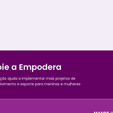
tas
o desenvolvimento de habilidades fundamentais para o
tra
empoderamento de meninas. Ela atuará no projeto Uma
co
Vitória Leva à Outra e irá planejar e conduzir jogos lúdicos
pel
e atividades esportivas com adolescentes em áreas
de 
vulnerabilizadas no município do Rio de Janeiro....
ban
nto
que
a
org
ie a Empodera
ção ajuda a implementar mais projetos de
lvimento e esporte para meninas e mulheres