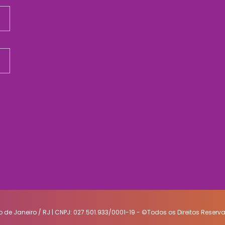
io de Janeiro / RJ | CNPJ: 027.501.933/0001-19 - ©Todos os Direitos Reser