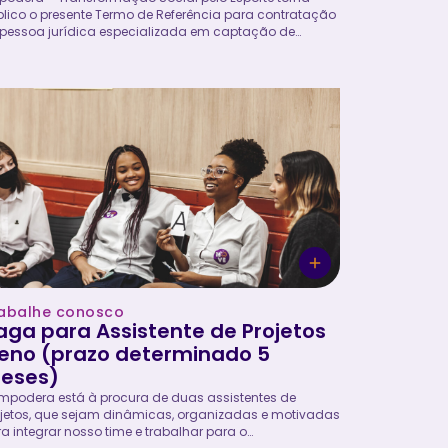
lico o presente Termo de Referência para contratação
 pessoa jurídica especializada em captação de
ursos para o projeto Futuros Seguros. O projeto tem
o objetivo promover o desenvolvimento integral de
lescentes gestantes, mães jovens e suas redes de
io por meio do esporte, de atividades socioeducativas
o fortalecimento de direitos, contribuindo para a
pliação de oportunidades e a construção de
jetórias mais seguras e autônomas. As organizações
eressadas deverão consultar o Termo de Referência
a conhecer o escopo da contratação, os requisitos de
ticipação, os critérios de seleção e o cronograma do...
abalhe conosco
aga para Assistente de Projetos
leno (prazo determinado 5
eses)
mpodera está à procura de duas assistentes de
jetos, que sejam dinâmicas, organizadas e motivadas
a integrar nosso time e trabalhar para o