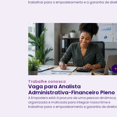
trabalhar para o empoderamento e a garantia de direi
de meninas e mulheres. A professora de educação físi
será responsável pelo desenvolvimento direto das
atividades dos programas e projetos da Empodera c
meninas adolescentes, mediando debates, jogos,
atividades esportivas e processos educativos que vis
o desenvolvimento de habilidades fundamentais para
empoderamento de meninas. Ela atuará no projeto U
Vitória Leva à Outra e irá planejar e conduzir jogos lúdi
e atividades esportivas com adolescentes em áreas
vulnerabilizadas no município do Rio de Janeiro. ...
Trabalhe conosco
Vaga para Analista
Administrativa-Financeiro Pleno
A Empodera está à procura de uma pessoa dinâmica,
organizada e motivada para integrar nosso time e
trabalhar para o empoderamento e garantia de direito
de meninas e mulheres. A Analista Financeira Pleno se
responsável por executar, controlar e analisar as rotina