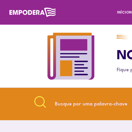
INÍCIO
N
NO
Fique 