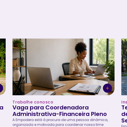
Trabalhe conosco
In
ra
Vaga para Coordenadora
T
Administrativa-Financeira Pleno
d
S
A Empodera está à procura de uma pessoa dinâmica,
organizada e motivada para coordenar nosso time
Emp