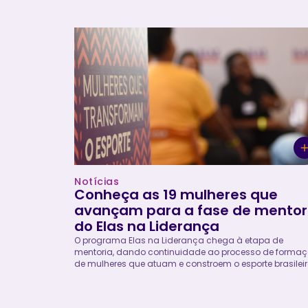
financeiras da organização, assegurando a correta
gestão dos processos de contas a pagar e a receber,
fluxo de caixa, conciliações bancárias, prestação de
contas de projetos e elaboração de relatórios financeir
garantindo a conformidade com as políticas internas,
legislação vigente e as exigências de financiadores e
parceiros. Vaga exclusiva para mulheres, cis e trans. A
Empodera incentiva fortemente...
Notícias
Conheça as 19 mulheres que
avançam para a fase de mentor
do Elas na Liderança
O programa Elas na Liderança chega à etapa de
mentoria, dando continuidade ao processo de forma
de mulheres que atuam e constroem o esporte brasileir
Nos últimos meses, 34 mulheres participaram de uma
formação com 10 módulos, com conteúdos voltados 
desafios e oportunidades para mulheres no esporte. O