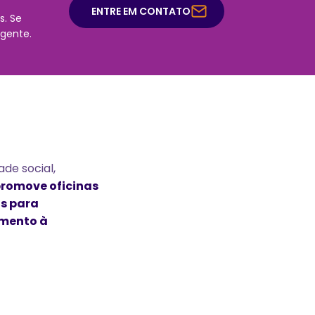
ENTRE EM CONTATO
s. Se
 gente.
de social,
 promove oficinas
as para
amento à