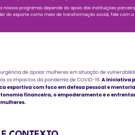
 nossos programas depende do apoio das instituições parceira
der do esporte como meio de transformação social, fale com a
urgência de apoiar mulheres em situação de vulnerabilida
ós os impactos da pandemia de COVID-19.
A iniciativa
ca esportiva com foco em defesa pessoal e mentori
utonomia financeira, o empoderamento e o enfrent
 mulheres.
 E CONTEXTO