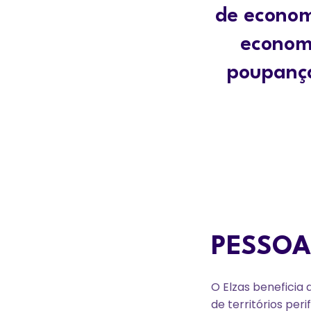
de econom
economi
poupança
PESSOA
O Elzas beneficia
de territórios per