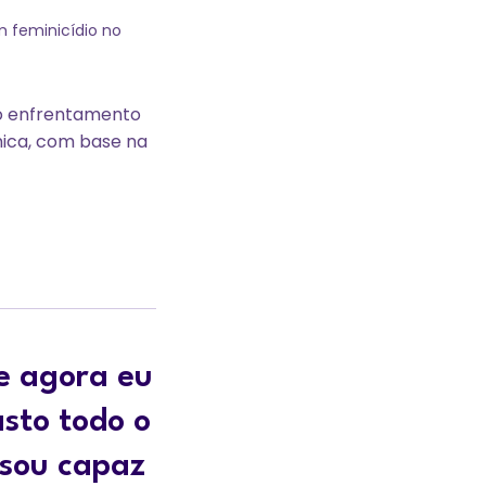
m feminicídio no
a o enfrentamento
mica, com base na
e agora eu
asto todo o
 sou capaz