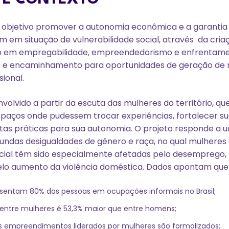
objetivo promover a autonomia econômica e a garantia d
m em situação de vulnerabilidade social, através da cri
o em empregabilidade, empreendedorismo e enfrentamen
s e encaminhamento para oportunidades de geração de 
sional.
nvolvido a partir da escuta das mulheres do território, q
paços onde pudessem trocar experiências, fortalecer sua
as práticas para sua autonomia. O projeto responde a 
ndas desigualdades de gênero e raça, no qual mulheres
ocial têm sido especialmente afetadas pelo desemprego,
elo aumento da violência doméstica. Dados apontam que
sentam 80% das pessoas em ocupações informais no Brasil;
ntre mulheres é 53,3% maior que entre homens;
 empreendimentos liderados por mulheres são formalizados;