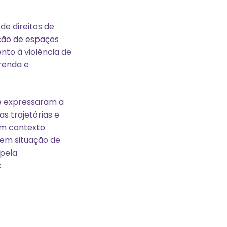
e direitos de
ação de espaços
to à violência de
renda e
ue expressaram a
s trajetórias e
um contexto
 em situação de
 pela
: