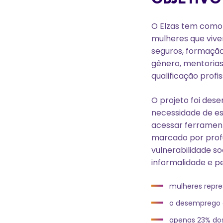
O Elzas tem como 
mulheres que vive
seguros, formaçã
gênero, mentoria
qualificação profis
O projeto foi dese
necessidade de es
acessar ferrament
marcado por profu
vulnerabilidade s
informalidade e p
mulheres repre
o desemprego e
apenas 23% dos