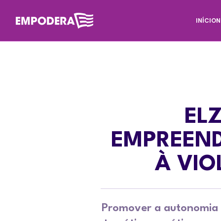
INÍCIO
N
EL
EMPREEN
À VIO
Promover a autonomia ec