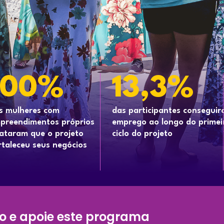
100%
13,3%
s mulheres com
das participantes consegui
preendimentos próprios
emprego ao longo do primei
lataram que o projeto
ciclo do projeto
rtaleceu seus negócios
ro e apoie este programa