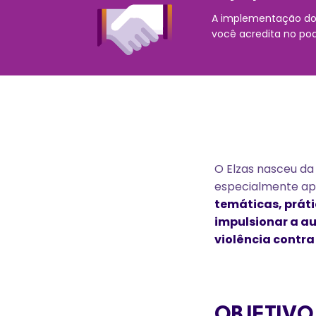
A implementação dos
você acredita no po
O Elzas nasceu da 
especialmente ap
temáticas, práti
impulsionar a a
violência contra
OBJETIVO