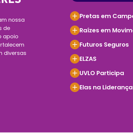
ERES
Pretas em Camp
nam nossa
s de
Raízes em Movim
o apoio
Futuros Seguros
ortalecem
 diversas
ELZAS
UVLO Participa
Elas na Liderança