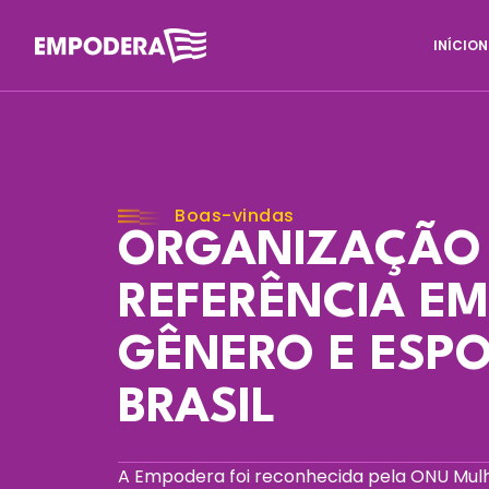
INÍCIO
N
Página Inicial
Boas-vindas
ORGANIZAÇÃO
REFERÊNCIA E
GÊNERO E ESP
BRASIL
A Empodera foi reconhecida pela ONU Mul