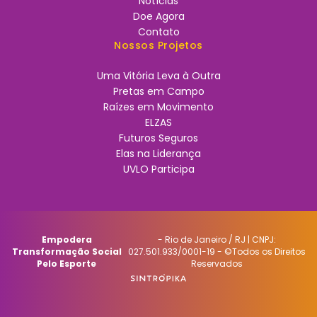
Notícias
Doe Agora
Contato
Nossos Projetos
Uma Vitória Leva à Outra
Pretas em Campo
Raízes em Movimento
ELZAS
Futuros Seguros
Elas na Liderança
UVLO Participa
Empodera
- Rio de Janeiro / RJ | CNPJ:
Transformação Social
027.501.933/0001-19 - ©Todos os Direitos
Pelo Esporte
Reservados