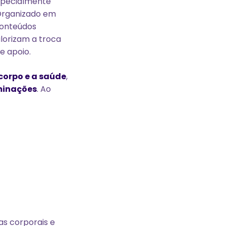
specialmente
 Organizado em
onteúdos
alorizam a troca
e apoio.
corpo e a saúde
,
iminações
. Ao
as corporais e