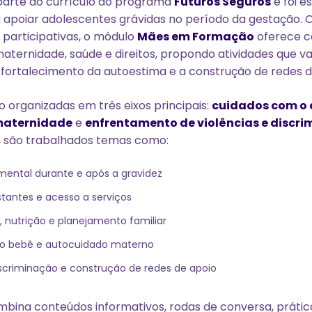
 parte do currículo do programa
Futuros Seguros
e foi e
 apoiar adolescentes grávidas no período da gestação.
e participativas, o módulo
Mães em Formação
oferece c
maternidade, saúde e direitos, propondo atividades que v
o fortalecimento da autoestima e a construção de redes d
o organizadas em três eixos principais:
cuidados com o 
maternidade
e
enfrentamento de violências e discr
, são trabalhados temas como:
 mental durante e após a gravidez
stantes e acesso a serviços
utrição e planejamento familiar
o bebê e autocuidado materno
iscriminação e construção de redes de apoio
bina conteúdos informativos, rodas de conversa, prátic