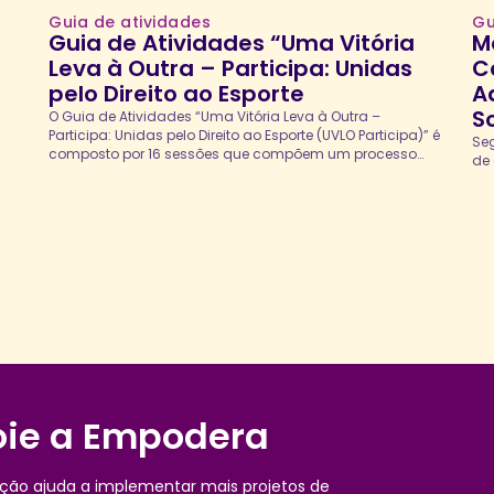
Guia de atividades
Gu
Guia de Atividades “Uma Vitória
M
Leva à Outra – Participa: Unidas
C
pelo Direito ao Esporte
A
S
O Guia de Atividades “Uma Vitória Leva à Outra –
Participa: Unidas pelo Direito ao Esporte (UVLO Participa)” é
Se
composto por 16 sessões que compõem um processo
de
formativo voltado para jovens líderes interessadas em
desenvolver suas habilidades de comunicação e
liderança, e desenvolver um plano de incidência política
para enfrentamento das desigualdades de gênero no...
ie a Empodera
ção ajuda a implementar mais projetos de