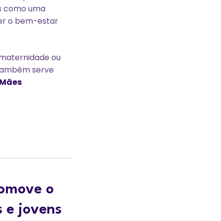
es como uma
er o bem-estar
 maternidade ou
 também serve
Mães
romove o
 e jovens