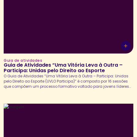
Guia de atividades
Guia de Atividades “Uma Vitória Leva à Outra –
Participa: Unidas pelo Direito ao Esporte
O Guia de Atividades “Uma Vitória Leva à Outra – Participa: Unidas
pelo Direito ao Esporte (UVLO Participa)” é composto por 16 sessões
que compõem um processo formativo voltado para jovens líderes
interessadas em desenvolver suas habilidades de comunicação e
liderança, e desenvolver um plano de incidência política para
enfrentamento das desigualdades de gênero no...