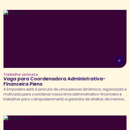
desenvolvimento direto das atividades dos programas e projetos
da Empodera com meninas adolescentes, mediando debates,
jogos, atividades...
Trabalhe conosco
Vaga para Coordenadora Administrativa-
Financeira Pleno
A Empodera está à procura de uma pessoa dinâmica, organizada e
motivada para coordenar nosso time administrativo-financeiro e
trabalhar para o empoderamento e garantia de direitos de meninas
e mulheres. A Coordenadora Administrativa-Financeira Pleno
atuará, em conjunto com a Diretoria Executiva, na definição e
implementação da estratégia administrativo-financeira da
organização, assegurando a sustentabilidade institucional, a...