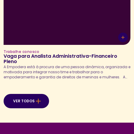
Trabalhe conosco
Vaga para Analista Administrativa-Financeiro
Pleno
A Empodera está à procura de uma pessoa dinâmica, organizada e
motivada para integrar nosso time e trabalhar para o
empoderamento e garantia de direitos de meninas e mulheres. A
Analista Financeira Pleno será responsável por executar, controlar e
analisar as rotinas financeiras da organização, assegurando a
correta gestão dos processos de contas a pagar...
VER TODOS