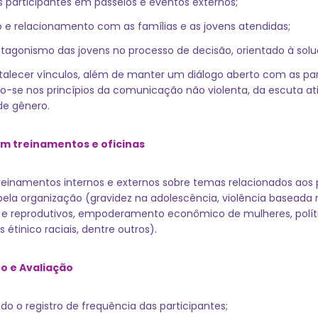
participantes em passeios e eventos externos;
 e relacionamento com as famílias e as jovens atendidas;
tagonismo das jovens no processo de decisão, orientado à sol
talecer vínculos, além de manter um diálogo aberto com as par
se nos princípios da comunicação não violenta, da escuta ati
de gênero.
em treinamentos e oficinas
treinamentos internos e externos sobre temas relacionados aos
pela organização (gravidez na adolescência, violência baseada 
is e reprodutivos, empoderamento econômico de mulheres, polít
es étinico raciais, dentre outros).
 e Avaliação
do o registro de frequência das participantes;