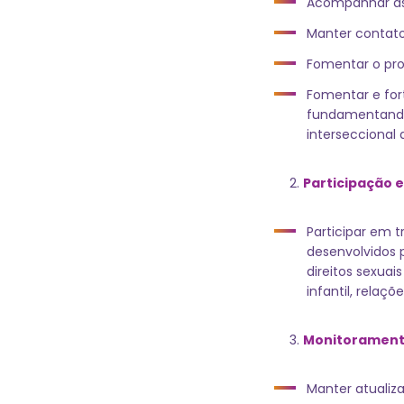
Acompanhar as 
Manter contato
Fomentar o pro
Fomentar e for
fundamentando-
interseccional 
Participação 
Participar em 
desenvolvidos 
direitos sexua
infantil, relaçõ
Monitoramento
Manter atualiza