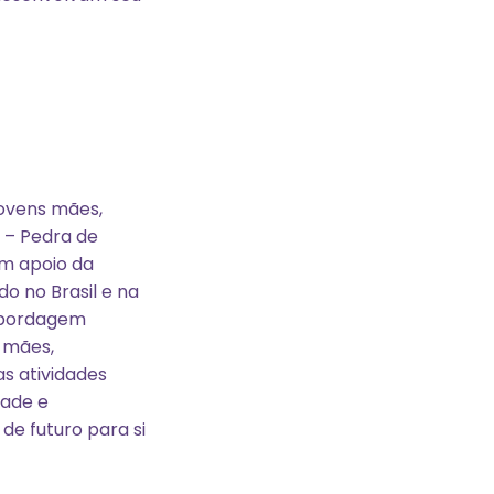
jovens mães,
 – Pedra de
om apoio da
o no Brasil e na
abordagem
s mães,
s atividades
dade e
e futuro para si