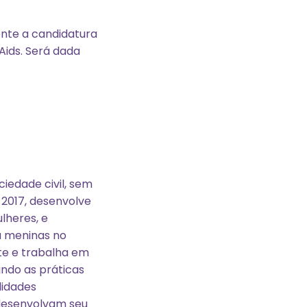
ente a candidatura
Aids. Será dada
iedade civil, sem
 2017, desenvolve
lheres, e
a meninas no
te e trabalha em
ndo as práticas
lidades
 desenvolvam seu