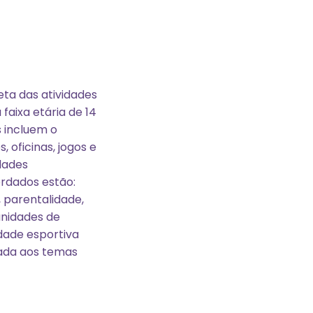
ta das atividades
faixa etária de 14
s incluem o
 oficinas, jogos e
dades
rdados estão:
 parentalidade,
nidades de
idade esportiva
rada aos temas