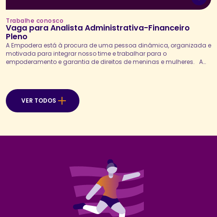
Trabalhe conosco
Vaga para Analista Administrativa-Financeiro
Pleno
A Empodera está à procura de uma pessoa dinâmica, organizada e
motivada para integrar nosso time e trabalhar para o
empoderamento e garantia de direitos de meninas e mulheres. A
Analista Financeira Pleno será responsável por executar, controlar e
analisar as rotinas financeiras da organização, assegurando a
correta gestão dos processos de contas a pagar...
VER TODOS