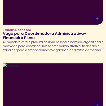
Trabalhe conosco
Vaga para Coordenadora Administrativa-
Financeira Pleno
A Empodera está à procura de uma pessoa dinâmica, organizada e
motivada para coordenar nosso time administrativo-financeiro e
trabalhar para o empoderamento e garantia de direitos de meninas
e mulheres. A Coordenadora Administrativa-Financeira Pleno
atuará, em conjunto com a Diretoria Executiva, na definição e
implementação da estratégia administrativo-financeira da
organização, assegurando a sustentabilidade institucional, a...