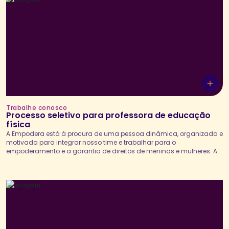
Trabalhe conosco
Processo seletivo para professora de educação
física
A Empodera está à procura de uma pessoa dinâmica, organizada e
motivada para integrar nosso time e trabalhar para o
empoderamento e a garantia de direitos de meninas e mulheres. A
professora de educação física será responsável pelo
desenvolvimento direto das atividades dos programas e projetos
da Empodera com meninas adolescentes, mediando debates,
jogos, atividades...