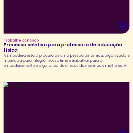
Trabalhe conosco
Processo seletivo para professora de educação
física
A Empodera está à procura de uma pessoa dinâmica, organizada e
motivada para integrar nosso time e trabalhar para o
empoderamento e a garantia de direitos de meninas e mulheres. A
professora de educação física será responsável pelo
desenvolvimento direto das atividades dos programas e projetos
da Empodera com meninas adolescentes, mediando debates,
jogos, atividades...