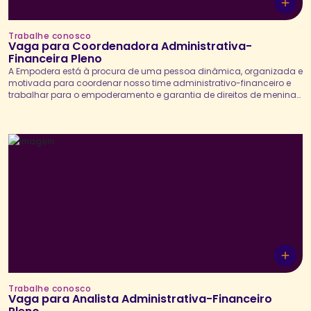
Trabalhe conosco
Vaga para Coordenadora Administrativa-
Financeira Pleno
A Empodera está à procura de uma pessoa dinâmica, organizada e
motivada para coordenar nosso time administrativo-financeiro e
trabalhar para o empoderamento e garantia de direitos de meninas
e mulheres. A Coordenadora Administrativa-Financeira Pleno
atuará, em conjunto com a Diretoria Executiva, na definição e
implementação da estratégia administrativo-financeira da
organização, assegurando a sustentabilidade institucional, a...
Trabalhe conosco
Vaga para Analista Administrativa-Financeiro