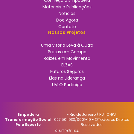
Conheça a Empodera
Materiais e Publicações
Notícias
Doe Agora
Contato
Nossos Projetos
Uma Vitória Leva à Outra
Pretas em Campo
Raízes em Movimento
ELZAS
Futuros Seguros
Elas na Liderança
UVLO Participa
Empodera
- Rio de Janeiro / RJ | CNPJ:
Transformação Social
027.501.933/0001-19 - ©Todos os Direitos
Pelo Esporte
Reservados