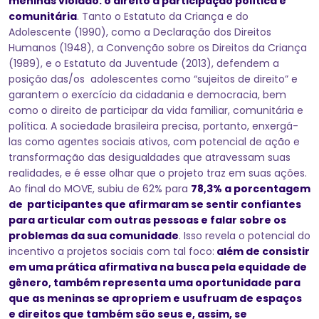
meninas violado: o direito à participação política e
comunitária
. Tanto o Estatuto da Criança e do
Adolescente (1990), como a Declaração dos Direitos
Humanos (1948), a Convenção sobre os Direitos da Criança
(1989), e o Estatuto da Juventude (2013), defendem a
posição das/os adolescentes como “sujeitos de direito” e
garantem o exercício da cidadania e democracia, bem
como o direito de participar da vida familiar, comunitária e
política. A sociedade brasileira precisa, portanto, enxergá-
las como agentes sociais ativos, com potencial de ação e
transformação das desigualdades que atravessam suas
realidades, e é esse olhar que o projeto traz em suas ações.
Ao final do MOVE, subiu de 62% para
78,3% a porcentagem
de participantes que afirmaram se sentir confiantes
para articular com outras pessoas e falar sobre os
problemas da sua comunidade
. Isso revela o potencial do
incentivo a projetos sociais com tal foco:
além de consistir
em uma prática afirmativa na busca pela equidade de
gênero, também representa uma oportunidade para
que as meninas se apropriem e usufruam de espaços
e direitos que também são seus e, assim, se