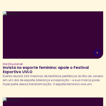
Seguros. O projeto tem como objetivo promover o desenvolvimento
integral de adolescentes gestantes, mães jovens e suas redes de
apoio por meio do esporte, de atividades socioeducativas e...
Institucional
Invista no esporte feminino: apoie o Festival
Esportivo UVLO
Evento reunirá 240 meninas de territórios periféricos do Rio de Janeiro
em um dia de esporte, liderança e inspiração – e sua marca pode
fazer parte dessa transformação. O esporte feminino vive um
momento histórico de crescimento e visibilidade. De acordo com o
relatório da Women’s Sport Trust, 80% das marcas planejam investir
no esporte...