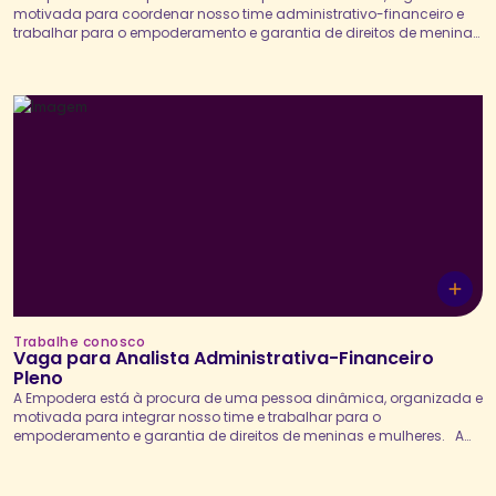
motivada para coordenar nosso time administrativo-financeiro e
trabalhar para o empoderamento e garantia de direitos de meninas
e mulheres. A Coordenadora Administrativa-Financeira Pleno
atuará, em conjunto com a Diretoria Executiva, na definição e
implementação da estratégia administrativo-financeira da
organização, assegurando a sustentabilidade institucional, a...
Trabalhe conosco
Vaga para Analista Administrativa-Financeiro
Pleno
A Empodera está à procura de uma pessoa dinâmica, organizada e
motivada para integrar nosso time e trabalhar para o
empoderamento e garantia de direitos de meninas e mulheres. A
Analista Financeira Pleno será responsável por executar, controlar e
analisar as rotinas financeiras da organização, assegurando a
correta gestão dos processos de contas a pagar...