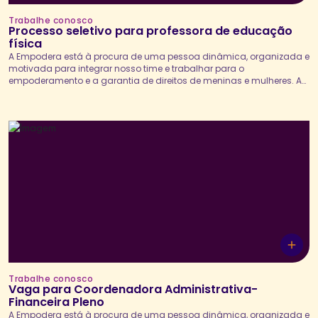
Trabalhe conosco
Processo seletivo para professora de educação
física
A Empodera está à procura de uma pessoa dinâmica, organizada e
motivada para integrar nosso time e trabalhar para o
empoderamento e a garantia de direitos de meninas e mulheres. A
professora de educação física será responsável pelo
desenvolvimento direto das atividades dos programas e projetos
da Empodera com meninas adolescentes, mediando debates,
jogos, atividades...
Trabalhe conosco
Vaga para Coordenadora Administrativa-
Financeira Pleno
A Empodera está à procura de uma pessoa dinâmica, organizada e